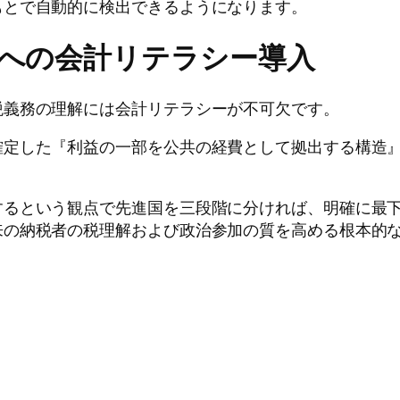
もとで自動的に検出できるようになります。
育への会計リテラシー導入
税義務の理解には会計リテラシーが不可欠です。
確定した『利益の一部を公共の経費として拠出する構造
するという観点で先進国を三段階に分ければ、明確に最
来の納税者の税理解および政治参加の質を高める根本的