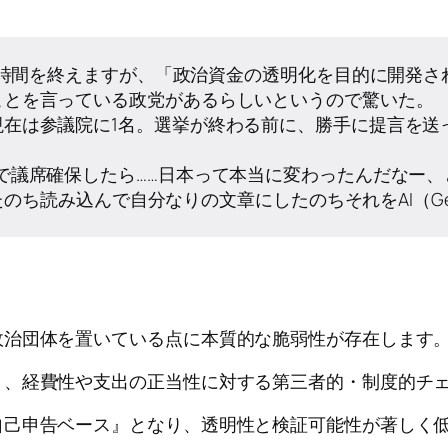
投票時間を終えますが、「政治資金の透明化を目的に開発
ことを言っている政党があるらしいというので驚いた。
現在は参議院に1名。選挙が終わる前に、勝手に提言を送
で議席確保したら……日本って本当に変わったんだなー、
したのち読み込んで自分なりの文章にしたのちそれをAI（G
政治団体を置いている点に本質的な脆弱性が存在します
り、経費性や支出の正当性に対する第三者的・制度的チ
自己申告ベース』となり、透明性と検証可能性が著しく