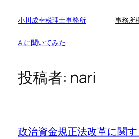
内
容
小川成幸税理士事務所
事務所
を
ス
AIに聞いてみた
キ
ッ
プ
投稿者:
nari
政治資金規正法改革に関す