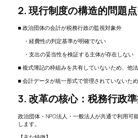
2. 現行制度の構造的問題点
■ 政治団体の会計が税務行政の監視対象外
・経費性の判定基準が明確でない
・支出の妥当性を検証する主体が存在しない
■ 複式簿記の枠組みを共有していないため、他
■ 会計データが統一形式で管理されていないた
3. 改革の核心：税務行政
政治団体・NPO法人・一般法人が共通で利用可
します。
【主な特徴】