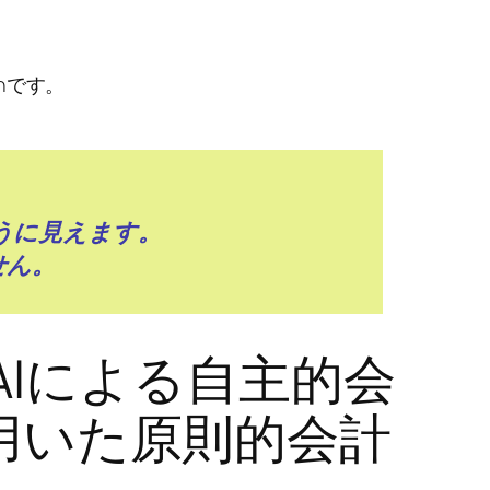
chです。
うに見えます。
せん。
Iによる自主的会
を用いた原則的会計