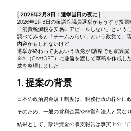
[ 2026年2月8日：選挙当日の夜に ]
2026年2月8日の衆議院議員選挙がもうすぐ
「消費税減税を安易にアピールしない」という
調べてみると「チームみらい」という政党で、
内容かもしれないけど。
選挙が終わってああいう政党が1議席でも衆議院
※AI（ChatGPT）に趣旨を渡して草稿を作成
成を整理しました
1. 提案の背景
日本の政治資金規正制度は、税務行政の枠外に
そのため、一般の営利企業や非営利法人と異な
結果として、政治資金の収支報告は事実上の『