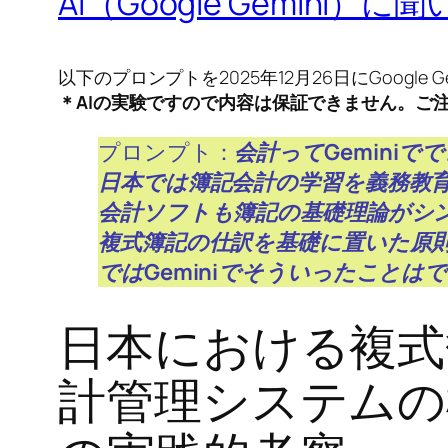
AI（Google Gemini）
以下のプロンプトを2025年12月26日にGoogle G
＊AIの実験ですので内容は保証できません。ご
プロンプト：
会計ってGemini
日本では簿記会計の学習を義務教
会計ソフトも簿記の基礎理論がシ
複式簿記の仕訳を基礎に置いた原
ではGeminiでそういったこと
日本における複式
計管理システムの構