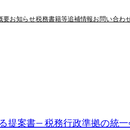
概要
お知らせ
税務書籍等追補情報
お問い合わ
る提案書— 税務行政準拠の統一