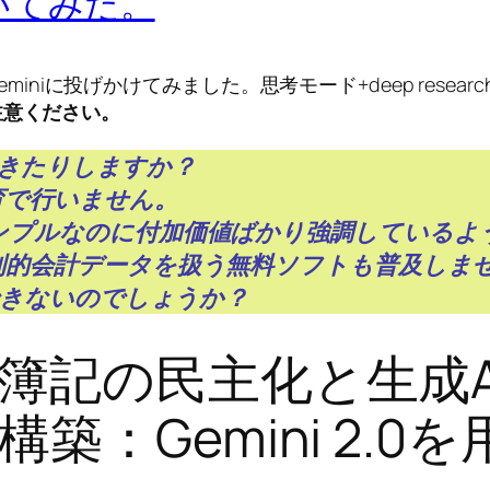
に聞いてみた。
eminiに投げかけてみました。思考モード+deep resear
注意ください。
でできたりしますか？
育で行いません。
ンプルなのに付加価値ばかり強調しているよ
則的会計データを扱う無料ソフトも普及しま
はできないのでしょうか？
簿記の民主化と生成A
築：Gemini 2.0